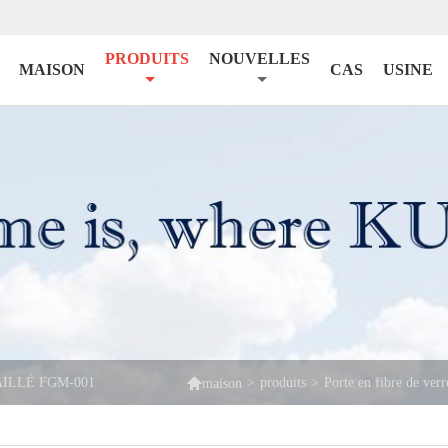
PRODUITS
NOUVELLES
MAISON
CAS
USINE

ILLÉ FGM-001
>
produits
>
Porte en fibre de verr
maison