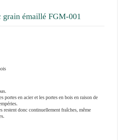
ec grain émaillé FGM-001
ois
bas.
s portes en acier et les portes en bois en raison de
tempéries.
lles restent donc continuellement fraîches, même
es.