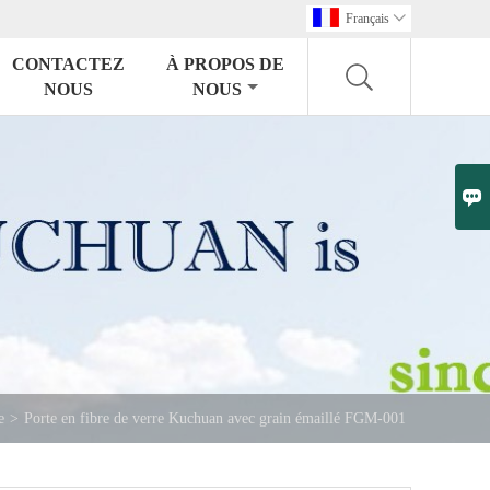
Français

CONTACTEZ
À PROPOS DE
NOUS
NOUS

e
>
Porte en fibre de verre Kuchuan avec grain émaillé FGM-001