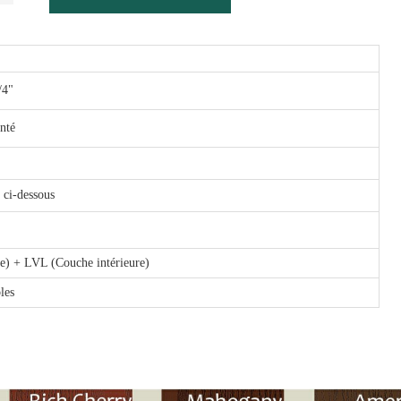
3/4"
nté
r ci-dessous
e) + LVL (Couche intérieure)
les