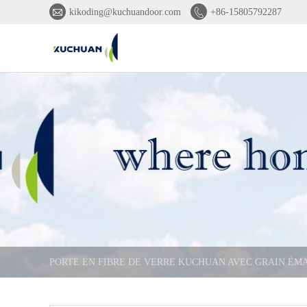


kikoding@kuchuandoor.com
+86-15805792287
PORTE EN FIBRE DE VERRE KUCHUAN AVEC GRAIN ÉMA