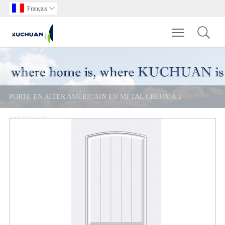
Français

Toggle main m
PORTE EN ACIER AMÉRICAIN EN MÉTAL CREUX À 2
PANNEAUX