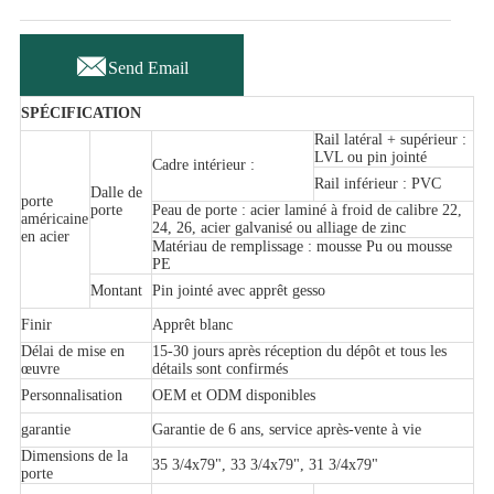

Send Email
SPÉCIFICATION
Rail latéral + supérieur :
LVL ou pin jointé
Cadre intérieur :
Rail inférieur : PVC
Dalle de
porte
porte
Peau de porte : acier laminé à froid de calibre 22,
américaine
24, 26, acier galvanisé ou alliage de zinc
en acier
Matériau de remplissage : mousse Pu ou mousse
PE
Montant
Pin jointé avec apprêt gesso
Finir
Apprêt blanc
Délai de mise en
15-30 jours après réception du dépôt et tous les
œuvre
détails sont confirmés
Personnalisation
OEM et ODM disponibles
garantie
Garantie de 6 ans, service après-vente à vie
Dimensions de la
35 3/4x79", 33 3/4x79", 31 3/4x79"
porte